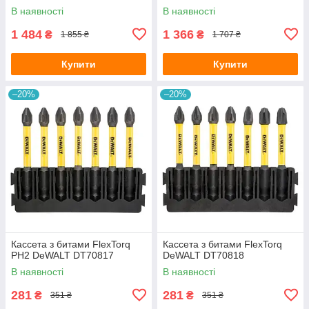
В наявності
В наявності
1 484
1 366
₴
₴
1 855 ₴
1 707 ₴
Купити
Купити
–20%
–20%
Кассета з битами FlexTorq
Кассета з битами FlexTorq
PH2 DeWALT DT70817
DeWALT DT70818
В наявності
В наявності
281
281
₴
₴
351 ₴
351 ₴