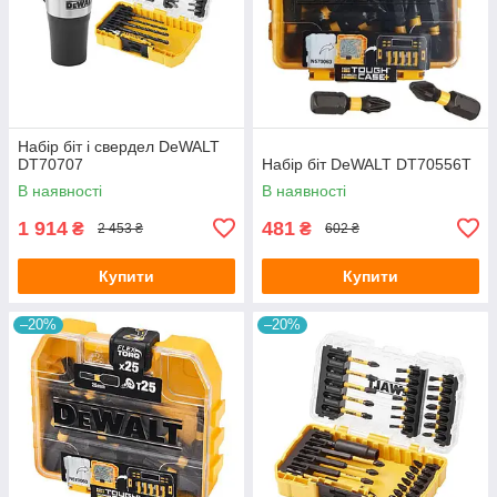
Набір біт і свердел DeWALT
DT70707
Набір біт DeWALT DT70556T
В наявності
В наявності
1 914
481
₴
₴
2 453 ₴
602 ₴
Купити
Купити
–20%
–20%