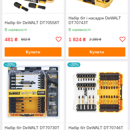
Набір біт і насадок DeWALT
Набір біт DeWALT DT70558T
DT70743T
В наявності
В наявності
481
1 824
₴
₴
602 ₴
2 280 ₴
Купити
Купити
–20%
–20%
Набір біт DeWALT DT70730T
Набір біт DeWALT DT70746T