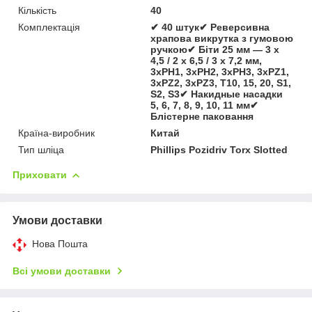
Кількість
40
Комплектація
✔ 40 штук✔ Реверсивна
храпова викрутка з гумовою
ручкою✔ Біти 25 мм — 3 x
4,5 / 2 x 6,5 / 3 x 7,2 мм,
3xPH1, 3xPH2, 3xPH3, 3xPZ1,
3xPZ2, 3xPZ3, T10, 15, 20, S1,
S2, S3✔ Накидные насадки
5, 6, 7, 8, 9, 10, 11 мм✔
Блістерне паковання
Країна-виробник
Китай
Тип шліца
Phillips Pozidriv Torx Slotted
Приховати
Умови доставки
Нова Пошта
Всі умови доставки