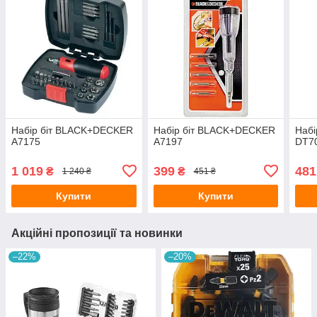
Набір біт BLACK+DECKER
Набір біт BLACK+DECKER
Набі
A7175
A7197
DT7
1 019
399
481
₴
₴
1 240 ₴
451 ₴
Купити
Купити
Акційні пропозиції та новинки
–22%
–20%