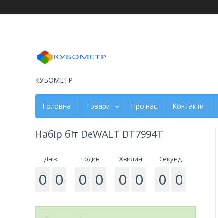
КУБОМЕТР
Головна
Товари
Про нас
Контакти
Набір біт DeWALT DT7994T
Днів
Годин
Хвилин
Секунд
0
0
0
0
0
0
0
0