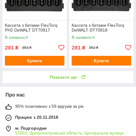
Кассета з битами FlexTorq
Кассета з битами FlexTorq
PH2 DeWALT DT70817
DeWALT DT70818
В наявності
В наявності
281
281
₴
₴
351 ₴
351 ₴
Купити
Купити
Показати ще
Про нас
95% позитивних з 59 відгуків за рік
Працює з 20.11.2018
м. Подгородне
52001, Дніпропетровська область, Центральна вулиця,