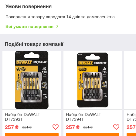
Умови повернення
Повернення товару впродовж 14 днів за домовленістю
Всі умови повернення
Подібні товари компанії
Набір біт DeWALT
Набір біт DeWALT
Набі
DT7393T
DT7394T
DT7
257
257
257
₴
₴
321 ₴
321 ₴