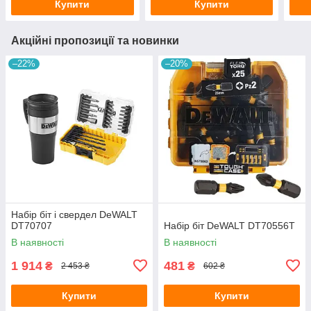
Купити
Купити
Акційні пропозиції та новинки
–22%
–20%
Набір біт і свердел DeWALT
DT70707
Набір біт DeWALT DT70556T
В наявності
В наявності
1 914
481
₴
₴
2 453 ₴
602 ₴
Купити
Купити