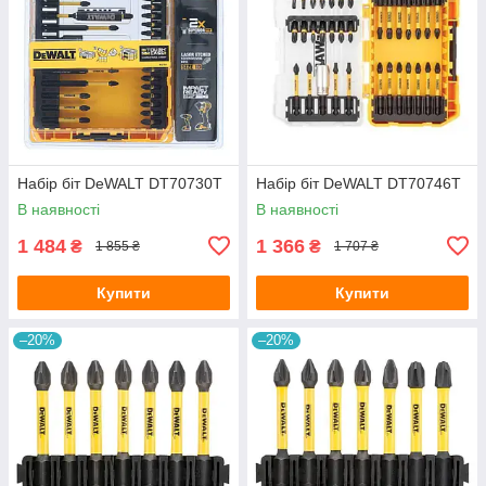
Набір біт DeWALT DT70730T
Набір біт DeWALT DT70746T
В наявності
В наявності
1 484
1 366
₴
₴
1 855 ₴
1 707 ₴
Купити
Купити
–20%
–20%