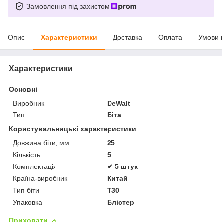
Замовлення під захистом
Опис
Характеристики
Доставка
Оплата
Умови 
Характеристики
Основні
Виробник
DeWalt
Тип
Біта
Користувальницькі характеристики
Довжина біти, мм
25
Кількість
5
Комплектація
✔ 5 штук
Країна-виробник
Китай
Тип біти
T30
Упаковка
Блістер
Приховати