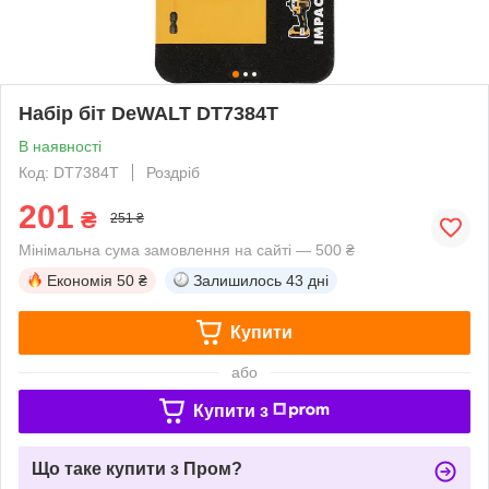
Набір біт DeWALT DT7384T
В наявності
Код: DT7384T
Роздріб
201
₴
251 ₴
Мінімальна сума замовлення на сайті — 500 ₴
Економія
50 ₴
Залишилось
43 дні
Купити
або
Купити з
Що таке купити з Пром?