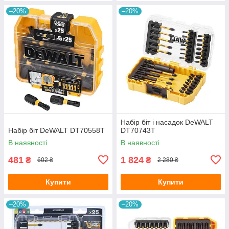
–20%
–20%
Набір біт і насадок DeWALT
Набір біт DeWALT DT70558T
DT70743T
В наявності
В наявності
481
1 824
₴
₴
602 ₴
2 280 ₴
Купити
Купити
–20%
–20%