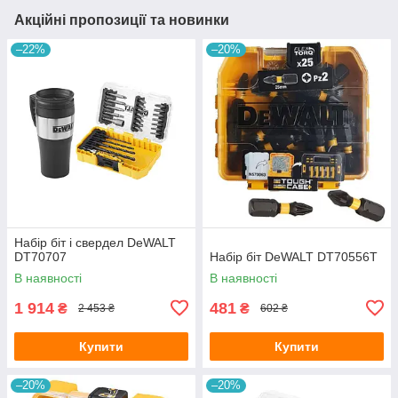
Акційні пропозиції та новинки
–22%
–20%
Набір біт і свердел DeWALT
DT70707
Набір біт DeWALT DT70556T
В наявності
В наявності
1 914
481
₴
₴
2 453 ₴
602 ₴
Купити
Купити
–20%
–20%