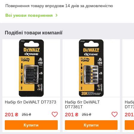
Повернення товару впродовж 14 днів за домовленістю
Всі умови повернення
Подібні товари компанії
Набір біт DeWALT DT7373
Набір біт DeWALT
Набі
DT7381T
DT7
201
201
201
₴
₴
251 ₴
251 ₴
Купити
Купити