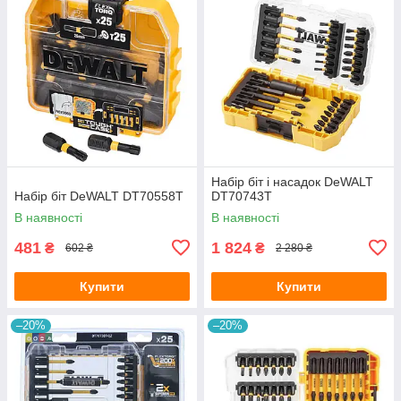
Набір біт і насадок DeWALT
Набір біт DeWALT DT70558T
DT70743T
В наявності
В наявності
481
1 824
₴
₴
602 ₴
2 280 ₴
Купити
Купити
–20%
–20%