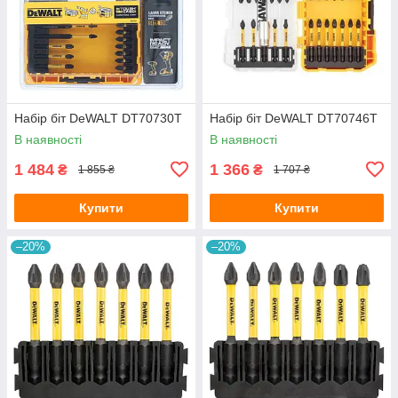
Набір біт DeWALT DT70730T
Набір біт DeWALT DT70746T
В наявності
В наявності
1 484
1 366
₴
₴
1 855 ₴
1 707 ₴
Купити
Купити
–20%
–20%