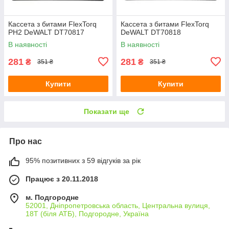
Кассета з битами FlexTorq
Кассета з битами FlexTorq
PH2 DeWALT DT70817
DeWALT DT70818
В наявності
В наявності
281
281
₴
₴
351 ₴
351 ₴
Купити
Купити
Показати ще
Про нас
95% позитивних з 59 відгуків за рік
Працює з 20.11.2018
м. Подгородне
52001, Дніпропетровська область, Центральна вулиця,
18Т (біля АТБ), Подгородне, Україна