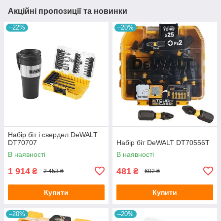
Акційні пропозиції та новинки
–22%
–20%
Набір біт і свердел DeWALT
DT70707
Набір біт DeWALT DT70556T
В наявності
В наявності
1 914
481
₴
₴
2 453 ₴
602 ₴
Купити
Купити
–20%
–20%