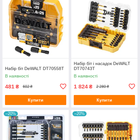
Набір біт і насадок DeWALT
Набір біт DeWALT DT70558T
DT70743T
В наявності
В наявності
481
1 824
₴
₴
602 ₴
2 280 ₴
Купити
Купити
–20%
–20%