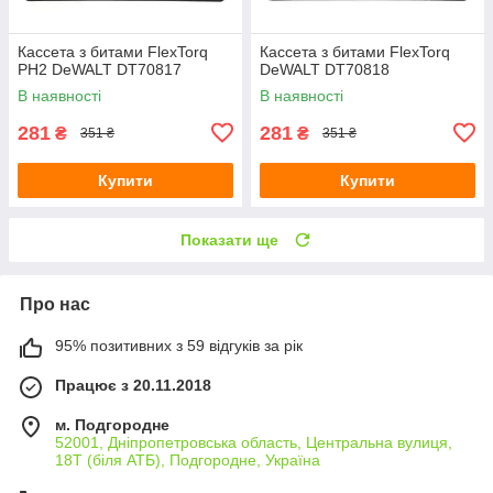
Кассета з битами FlexTorq
Кассета з битами FlexTorq
PH2 DeWALT DT70817
DeWALT DT70818
В наявності
В наявності
281
281
₴
₴
351 ₴
351 ₴
Купити
Купити
Показати ще
Про нас
95% позитивних з 59 відгуків за рік
Працює з 20.11.2018
м. Подгородне
52001, Дніпропетровська область, Центральна вулиця,
18Т (біля АТБ), Подгородне, Україна