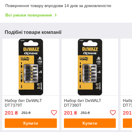
Повернення товару впродовж 14 днів за домовленістю
Всі умови повернення
Подібні товари компанії
Набор бит DeWALT
Набор бит DeWALT
Набі
DT7379T
DT7380T
DT7
201
201
201
₴
₴
251 ₴
251 ₴
Купити
Купити