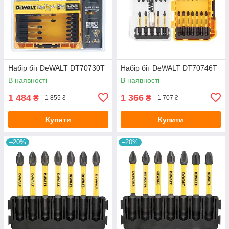
Набір біт DeWALT DT70730T
Набір біт DeWALT DT70746T
В наявності
В наявності
1 484
1 366
₴
₴
1 855 ₴
1 707 ₴
Купити
Купити
–20%
–20%