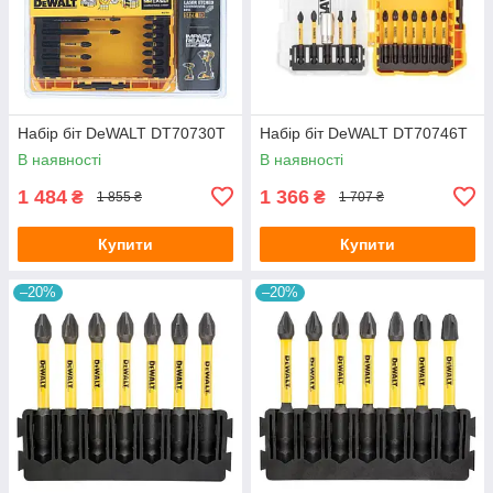
Набір біт DeWALT DT70730T
Набір біт DeWALT DT70746T
В наявності
В наявності
1 484
1 366
₴
₴
1 855 ₴
1 707 ₴
Купити
Купити
–20%
–20%