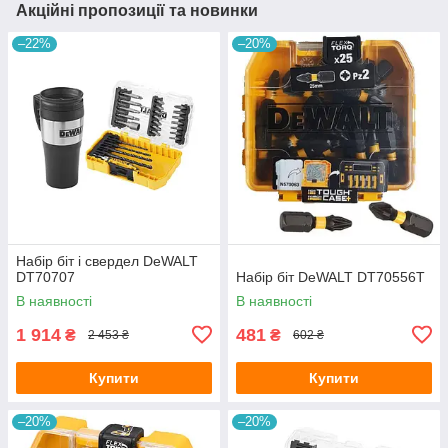
Акційні пропозиції та новинки
–22%
–20%
Набір біт і свердел DeWALT
DT70707
Набір біт DeWALT DT70556T
В наявності
В наявності
1 914
481
₴
₴
2 453 ₴
602 ₴
Купити
Купити
–20%
–20%