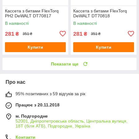
Кассета з битами FlexTorq
Кассета з битами FlexTorq
PH2 DeWALT DT70817
DeWALT DT70818
В наявності
В наявності
281
281
₴
₴
351 ₴
351 ₴
Купити
Купити
Показати ще
Про нас
95% позитивних з 59 відгуків за рік
Працює з 20.11.2018
м. Подгородне
52001, Дніпропетровська область, Центральна вулиця,
18Т (біля АТБ), Подгородне, Україна
Контакти