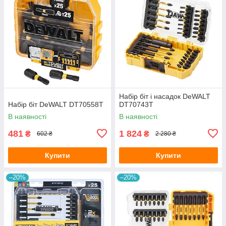
Набір біт і насадок DeWALT
Набір біт DeWALT DT70558T
DT70743T
В наявності
В наявності
481
1 824
₴
₴
602 ₴
2 280 ₴
Купити
Купити
–20%
–20%