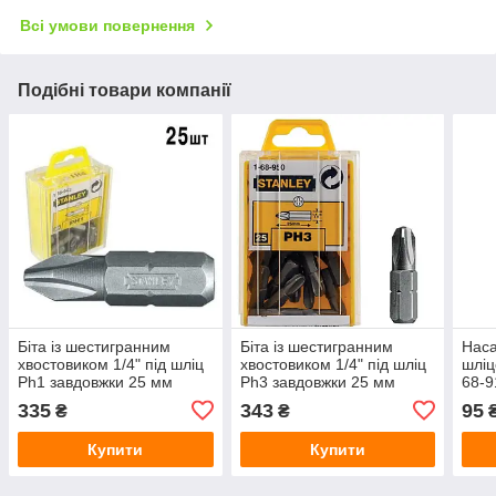
Всі умови повернення
Подібні товари компанії
Біта із шестигранним
Біта із шестигранним
Наса
хвостовиком 1/4" під шліц
хвостовиком 1/4" під шліц
шліц
Ph1 завдовжки 25 мм
Ph3 завдовжки 25 мм
68-9
STANLEY 1-68-942
STANLEY 1-68-950
335
343
95
₴
₴
Купити
Купити