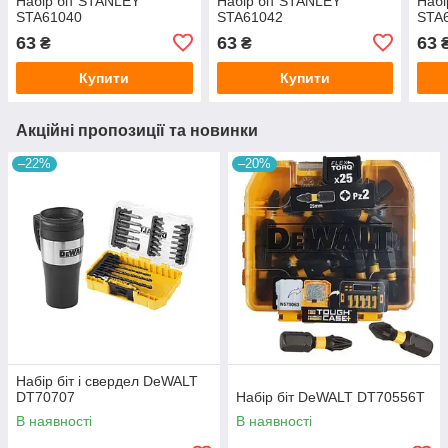
Набір біт STANLEY
Набір біт STANLEY
Набі
STA61040
STA61042
STA
63
63
63
₴
₴
Купити
Купити
Акційні пропозиції та новинки
–22%
–20%
Набір біт і свердел DeWALT
DT70707
Набір біт DeWALT DT70556T
В наявності
В наявності