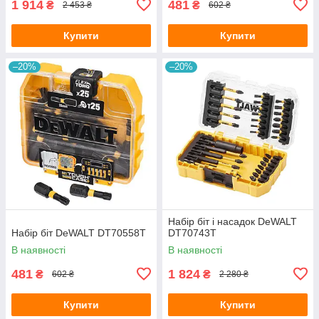
1 914
481
₴
₴
2 453 ₴
602 ₴
Купити
Купити
–20%
–20%
Набір біт і насадок DeWALT
Набір біт DeWALT DT70558T
DT70743T
В наявності
В наявності
481
1 824
₴
₴
602 ₴
2 280 ₴
Купити
Купити