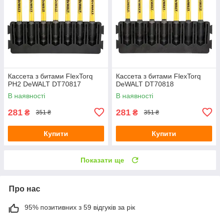
Кассета з битами FlexTorq
Кассета з битами FlexTorq
PH2 DeWALT DT70817
DeWALT DT70818
В наявності
В наявності
281
281
₴
₴
351 ₴
351 ₴
Купити
Купити
Показати ще
Про нас
95% позитивних з 59 відгуків за рік