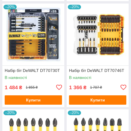
–20%
–20%
Набір біт DeWALT DT70730T
Набір біт DeWALT DT70746T
В наявності
В наявності
1 484
1 366
₴
₴
1 855 ₴
1 707 ₴
Купити
Купити
–20%
–20%