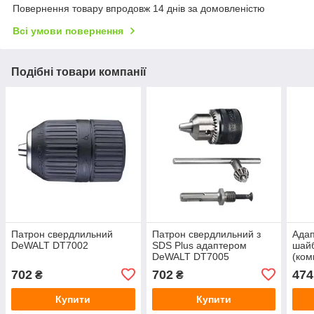
Повернення товару впродовж 14 днів за домовленістю
Всі умови повернення
Подібні товари компанії
Патрон свердлильний
Патрон свердлильний з
Адап
DeWALT DT7002
SDS Plus адаптером
шайб
DeWALT DT7005
(ком
DT2
702
702
474
₴
₴
Купити
Купити