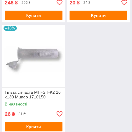
246
20
₴
₴
296 ₴
24 ₴
Купити
Купити
–16%
Гільза сітчаста MIT-SH-K2 16
x130 Mungo 1710150
В наявності
26
₴
31 ₴
Купити