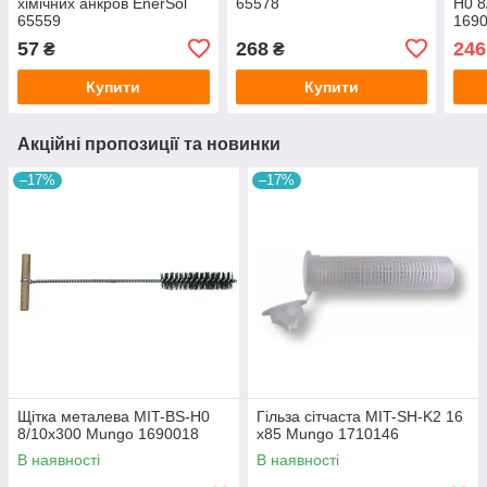
хімічних анкров EnerSol
65578
H0 8
65559
169
57
268
246
₴
₴
Купити
Купити
Акційні пропозиції та новинки
–17%
–17%
Щітка металева MIT-BS-H0
Гільза сітчаста MIT-SH-K2 16
8/10x300 Mungo 1690018
x85 Mungo 1710146
В наявності
В наявності