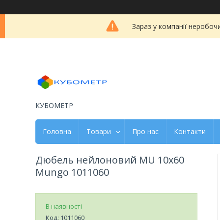
Зараз у компанії неробоч
КУБОМЕТР
Головна
Товари
Про нас
Контакти
Дюбель нейлоновий MU 10x60
Mungo 1011060
В наявності
Код:
1011060