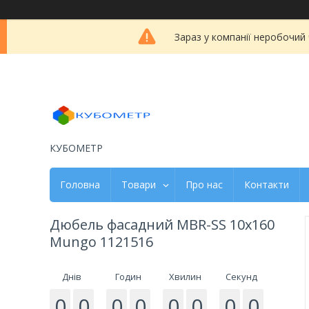
Зараз у компанії неробочий
КУБОМЕТР
Головна
Товари
Про нас
Контакти
Дюбель фасадний MBR-SS 10х160
Mungo 1121516
Днів
Годин
Хвилин
Секунд
0
0
0
0
0
0
0
0