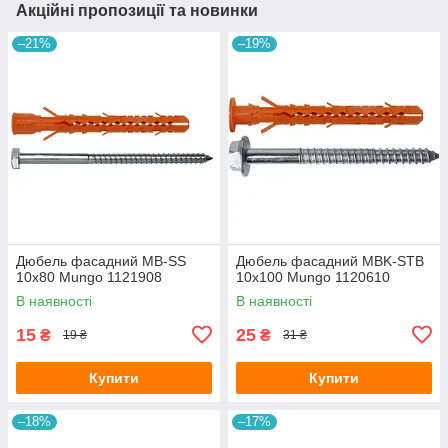
Акційні пропозиції та новинки
–21%
–19%
Дюбель фасадний MB-SS
Дюбель фасадний MBK-STB
10х80 Mungo 1121908
10х100 Mungo 1120610
В наявності
В наявності
15
25
₴
₴
19 ₴
31 ₴
Купити
Купити
–18%
–17%