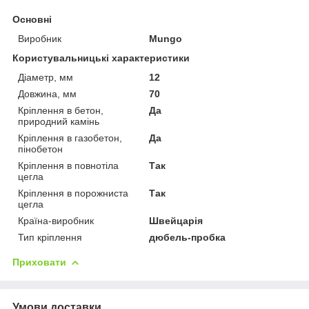
Основні
Виробник
Mungo
Користувальницькі характеристики
Діаметр, мм
12
Довжина, мм
70
Кріплення в бетон,
Да
природний камінь
Кріплення в газобетон,
Да
пінобетон
Кріплення в повнотіла
Так
цегла
Кріплення в порожниста
Так
цегла
Країна-виробник
Швейцарія
Тип кріплення
дюбель-пробка
Приховати
Умови доставки