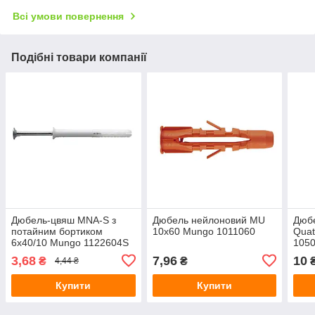
Всі умови повернення
Подібні товари компанії
Дюбель-цвяш MNA-S з
Дюбель нейлоновий MU
Дюб
потайним бортиком
10x60 Mungo 1011060
Quat
6x40/10 Mungo 1122604S
105
3,68
7,96
10
₴
₴
4,44 ₴
Купити
Купити