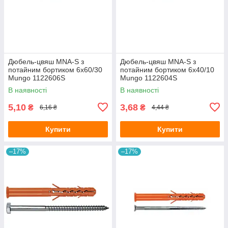
Дюбель-цвяш MNA-S з
Дюбель-цвяш MNA-S з
потайним бортиком 6x60/30
потайним бортиком 6x40/10
Mungo 1122606S
Mungo 1122604S
В наявності
В наявності
5,10
3,68
₴
₴
6,16 ₴
4,44 ₴
Купити
Купити
–17%
–17%