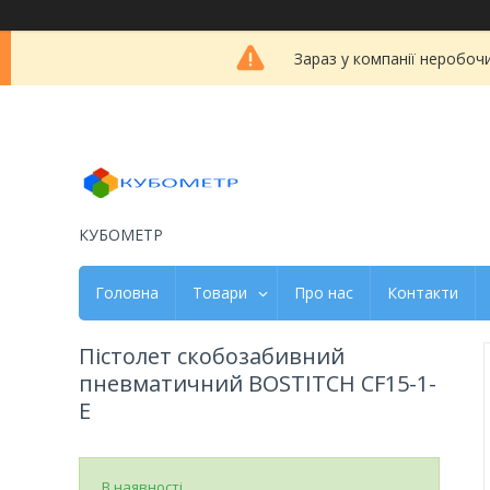
Зараз у компанії неробоч
КУБОМЕТР
Головна
Товари
Про нас
Контакти
Пістолет скобозабивний
пневматичний BOSTITCH CF15-1-
E
В наявності