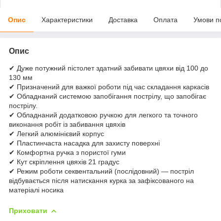
Опис
Характеристики
Доставка
Оплата
Умови п
Опис
✔ Дуже потужний пістолет здатний забивати цвяхи від 100 до
130 мм
✔ Призначений для важкої роботи під час складання каркасів
✔ Обладнаний системою запобігання пострілу, що запобігає
пострілу.
✔ Обладнаний додатковою ручкою для легкого та точного
виконання робіт із забивання цвяхів
✔ Легкий алюмінієвий корпус
✔ Пластинчаста насадка для захисту поверхні
✔ Комфортна ручка з пористої гуми
✔ Кут скріплення цвяхів 21 градус
✔ Режим роботи секвентальний (послідовний) — постріл
відбувається після натискання курка за зафіксованого на
матеріалі носика
Приховати