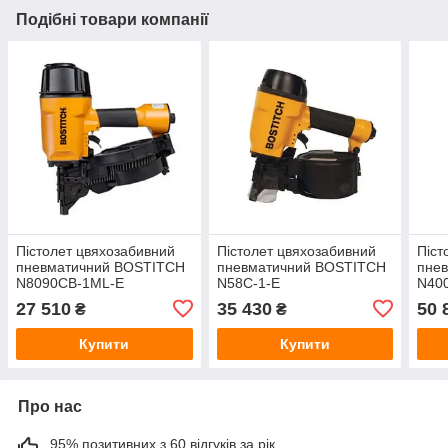
Подібні товари компанії
Пістолет цвяхозабивний
Пістолет цвяхозабивний
Піст
пневматичний BOSTITCH
пневматичний BOSTITCH
пне
N8090CB-1ML-E
N58C-1-E
N40
27 510
35 430
50 
₴
₴
Купити
Купити
Про нас
95% позитивних з 60 відгуків за рік