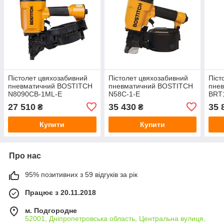
Пістолет цвяхозабивний
Пістолет цвяхозабивний
Піст
пневматичний BOSTITCH
пневматичний BOSTITCH
пне
N8090CB-1ML-E
N58C-1-E
BRT
27 510
35 430
35 
₴
₴
Купити
Купити
Про нас
95% позитивних з 59 відгуків за рік
Працює з 20.11.2018
м. Подгородне
52001, Дніпропетровська область, Центральна вулиця,