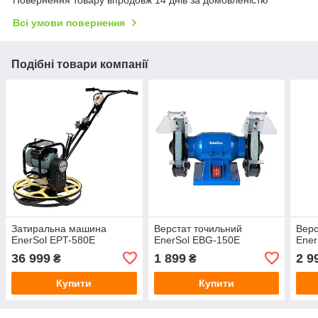
Повернення товару впродовж 14 днів за домовленістю
Всі умови повернення
Подібні товари компанії
Затиральна машина
Верстат точильний
Верс
EnerSol EPT-580E
EnerSol EBG-150E
Ener
36 999
1 899
2 9
₴
₴
Купити
Купити