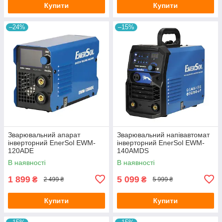
Купити
Купити
–24%
–15%
Зварювальний апарат
Зварювальний напівавтомат
інверторний EnerSol EWM-
інверторний EnerSol EWM-
120ADE
140AMDS
В наявності
В наявності
1 899
5 099
₴
₴
2 499 ₴
5 999 ₴
Купити
Купити