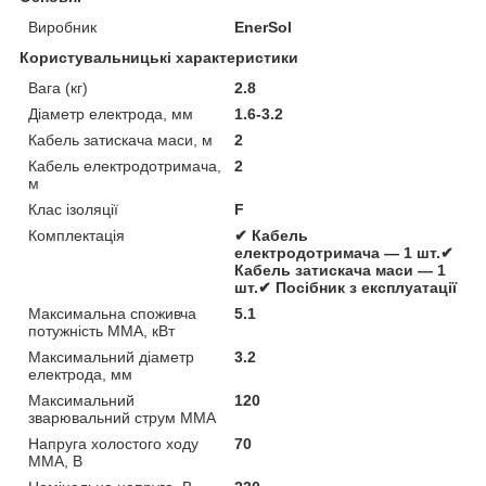
Виробник
EnerSol
Користувальницькі характеристики
Вага (кг)
2.8
Діаметр електрода, мм
1.6-3.2
Кабель затискача маси, м
2
Кабель електродотримача,
2
м
Клас ізоляції
F
Комплектація
✔ Кабель
електродотримача — 1 шт.✔
Кабель затискача маси — 1
шт.✔ Посібник з експлуатації
Максимальна споживча
5.1
потужність MMA, кВт
Максимальний діаметр
3.2
електрода, мм
Максимальний
120
зварювальний струм MMA
Напруга холостого ходу
70
MMA, В