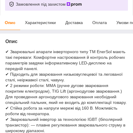
Замовлення під захистом
Опис
Характеристики
Доставка
Оплата
Умови п
Опис
✔ Зварювальні апарати інверторного типу ТМ EnerSol мають
такі переваги: Комфортне настроювання й контроль робочих
параметрів завдяки інформативному LED-дисплею на
передній панелі.
✔ Підходить для зварювання низьковуглецевої та легованої
сталі, неіржавкої сталі, чавуну.
✔ 2 режими роботи: ММА (ручне дугове зварювання
покритим електродом), TIG Lift (аргонодугове зварювання.)
Для проведення аргонодугового зварювання необхідний
спеціальний пальник, який не входить до комплектації товару.
✔ Стійка робота за напруги мережі від 160 В. Можливість
роботи від генератора.
✔ Зварювальний інвертор за технологією IGBT (біполярний
транзистор): — плавне регулювання зварювального струму в
широкому діапазоні.