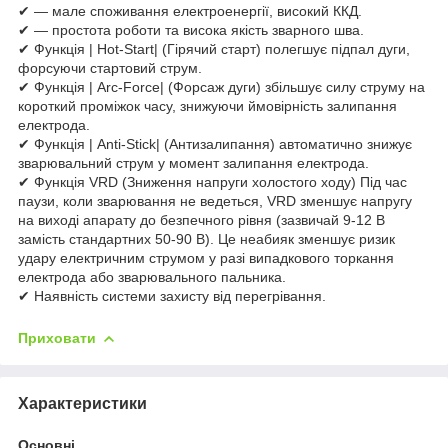
✔ — мале споживання електроенергії, високий ККД.
✔ — простота роботи та висока якість зварного шва.
✔ Функція | Hot-Start| (Гірячий старт) полегшує підпал дуги,
форсуючи стартовий струм.
✔ Функція | Arc-Force| (Форсаж дуги) збільшує силу струму на
короткий проміжок часу, знижуючи ймовірність залипання
електрода.
✔ Функція | Anti-Stick| (Антизалипання) автоматично знижує
зварювальний струм у момент залипання електрода.
✔ Функція VRD (Зниження напруги холостого ходу) Під час
паузи, коли зварювання не ведеться, VRD зменшує напругу
на виході апарату до безпечного рівня (зазвичай 9-12 В
замість стандартних 50-90 В). Це неабияк зменшує ризик
удару електричним струмом у разі випадкового торкання
електрода або зварювального пальника.
✔ Наявність системи захисту від перегрівання.
Приховати
Характеристики
Основні