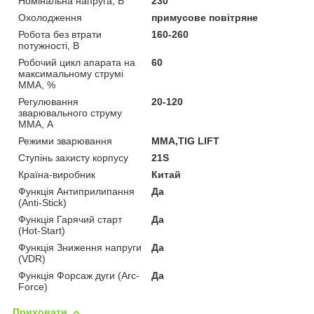
Номінальна напруга, В
230
Охолодження
примусове повітряне
Робота без втрати
160-260
потужності, В
Робочий цикл апарата на
60
максимальному струмі
MMA, %
Регулювання
20-120
зварювального струму
MMA, А
Режими зварювання
MMA,TIG LIFT
Ступінь захисту корпусу
21S
Країна-виробник
Китай
Функція Антиприлипання
Да
(Anti-Stick)
Функція Гарячий старт
Да
(Hot-Start)
Функція Зниження напруги
Да
(VDR)
Функція Форсаж дуги (Arc-
Да
Force)
Приховати