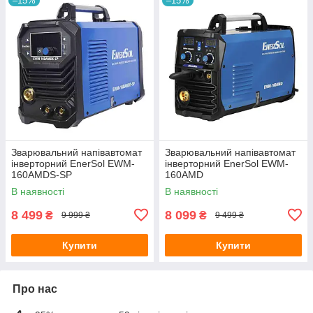
–15%
–15%
Зварювальний напівавтомат
Зварювальний напівавтомат
інверторний EnerSol EWM-
інверторний EnerSol EWM-
160AMDS-SP
160AMD
В наявності
В наявності
8 499
8 099
₴
₴
9 999 ₴
9 499 ₴
Купити
Купити
Про нас