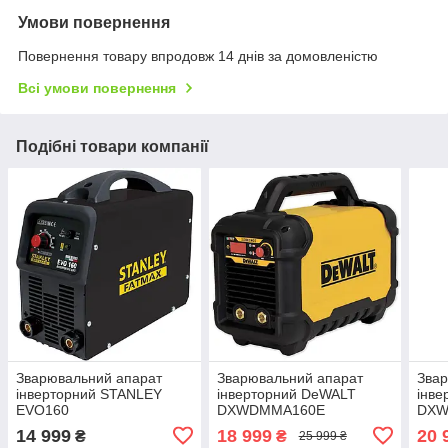
Умови повернення
Повернення товару впродовж 14 днів за домовленістю
Всі умови повернення
Подібні товари компанії
Зварювальний апарат
Зварювальний апарат
Звар
інверторний STANLEY
інверторний DeWALT
інв
EVO160
DXWDMMA160E
DXW
14 999
18 999
20 
₴
₴
25 999 ₴