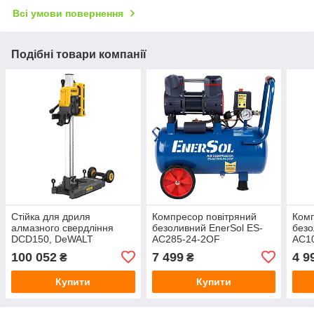
Всі умови повернення
Подібні товари компанії
Стійка для дриля
Компресор повітряний
Комп
алмазного свердління
безоливний EnerSol ES-
безо
DCD150, DeWALT
AC285-24-2OF
AC1
DCPS151
100 052
7 499
4 9
₴
₴
Купити
Купити