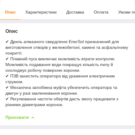
Опис
Характеристики
Доставка
Оплата
Умови п
Опис
✔ Дриль алмазного свердління EnerSol призначений для
виготовлення отворів у жележобетоні, камені та асфальтному
покритті.
✔ Плавний пуск виключає можливість втрати контролю.
Можливість подавання води покращує кількість пилу й
охолоджує робочу поверхню коронки.
✔ ПЗВ захистить оператора від ураження електричним
струмом.
✔ Механічна запобіжна муфта убезпечить оператора та
двигун у разі заклинювання коронки.
✔ Регулювання частоти обертів дасть змогу працювати з
різними діаметрами коронок.
Приховати