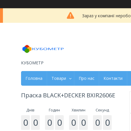
Зараз у компанії неробо
КУБОМЕТР
Головна
Товари
Про нас
Контакти
Праска BLACK+DECKER BXIR2606E
Днів
Годин
Хвилин
Секунд
0
0
0
0
0
0
0
0