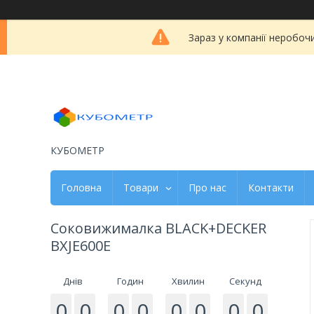
Зараз у компанії неробоч
КУБОМЕТР
Головна
Товари
Про нас
Контакти
Соковижималка BLACK+DECKER
BXJE600E
Днів
Годин
Хвилин
Секунд
0
0
0
0
0
0
0
0