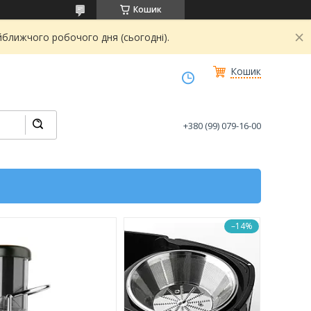
Кошик
йближчого робочого дня (сьогодні).
Кошик
+380 (99) 079-16-00
–14%