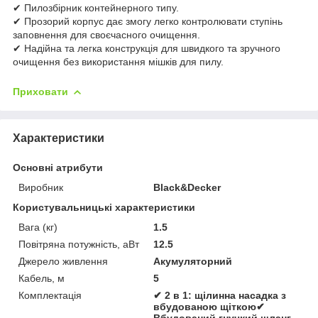
✔ Пилозбірник контейнерного типу.
✔ Прозорий корпус дає змогу легко контролювати ступінь
заповнення для своєчасного очищення.
✔ Надійна та легка конструкція для швидкого та зручного
очищення без використання мішків для пилу.
Приховати
Характеристики
Основні атрибути
Виробник
Black&Decker
Користувальницькі характеристики
Вага (кг)
1.5
Повітряна потужність, аВт
12.5
Джерело живлення
Акумуляторний
Кабель, м
5
Комплектація
✔ 2 в 1: щілинна насадка з
вбудованою щіткою✔
Вбудований гнучкий шланг