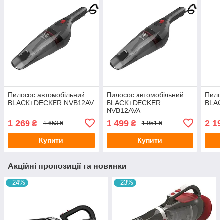
Пилосос автомобільний
Пилосос автомобільний
Пило
BLACK+DECKER NVB12AV
BLACK+DECKER
BLA
NVB12AVA
1 269
1 499
2 1
₴
₴
1 653 ₴
1 951 ₴
Купити
Купити
Акційні пропозиції та новинки
–24%
–23%