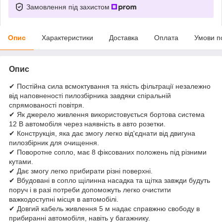
Замовлення під захистом
Опис
Характеристики
Доставка
Оплата
Умови п
Опис
✔ Постійна сила всмоктування та якість фільтрації незалежно
від наповненості пилозбірника завдяки спіральній
спрямованості повітря.
✔ Як джерело живлення використовується бортова система
12 В автомобіля через наявність в авто розетки.
✔ Конструкція, яка дає змогу легко від'єднати від двигуна
пилозбірник для очищення.
✔ Поворотне сопло, має 8 фіксованих положень під різними
кутами.
✔ Дає змогу легко прибирати різні поверхні.
✔ Вбудовані в сопло щілинна насадка та щітка завжди будуть
поруч і в разі потреби допоможуть легко очистити
важкодоступні місця в автомобілі.
✔ Довгий кабель живлення 5 м надає справжню свободу в
прибиранні автомобіля, навіть у багажнику.