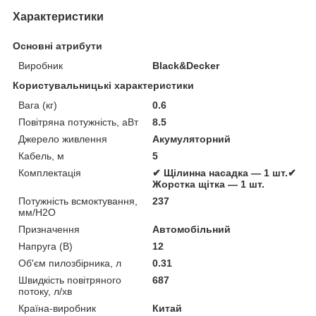
Характеристики
Основні атрибути
Виробник
Black&Decker
Користувальницькі характеристики
Вага (кг)
0.6
Повітряна потужність, аВт
8.5
Джерело живлення
Акумуляторний
Кабель, м
5
Комплектація
✔ Щілинна насадка — 1 шт.✔
Жорстка щітка — 1 шт.
Потужність всмоктування,
237
мм/Н2О
Призначення
Автомобільний
Напруга (В)
12
Об'єм пилозбірника, л
0.31
Швидкість повітряного
687
потоку, л/хв
Країна-виробник
Китай