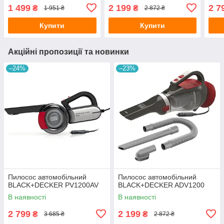
1 499
2 199
2 7
₴
₴
1 951 ₴
2 872 ₴
Купити
Купити
Акційні пропозиції та новинки
–24%
–23%
Пилосос автомобільний
Пилосос автомобільний
BLACK+DECKER PV1200AV
BLACK+DECKER ADV1200
В наявності
В наявності
2 799
2 199
₴
₴
3 685 ₴
2 872 ₴