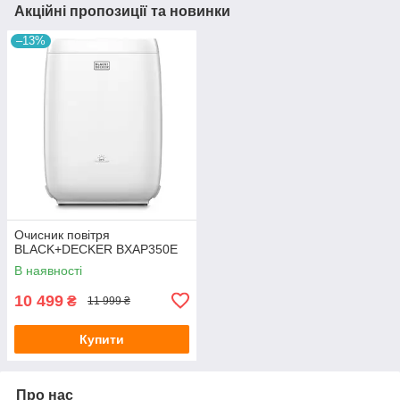
Акційні пропозиції та новинки
–13%
Очисник повітря
BLACK+DECKER BXAP350E
В наявності
10 499
₴
11 999 ₴
Купити
Про нас