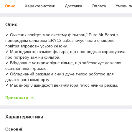
Опис
Характеристики
Доставка
Оплата
Умови п
Опис
✔ Очисник повітря має систему фільтрації Pure Air Boost з
попереднім фільтром EPA 12 забезпечує чисте очищене
повітря впродовж усього сезону.
✔ Має індикатор заміни фільтра, що попереджає користувача
про потребу заміни фільтра.
✔ Вбудоване чотириколірне кільце, що забезпечує довкілля
освітленням і красою.
✔ Обладнаний режимом сну з дуже тихою роботою для
додаткового комфорту.
✔ Має вибір 3 швидкості вентилятора плюс нічний режим.
Приховати
Характеристики
Основні