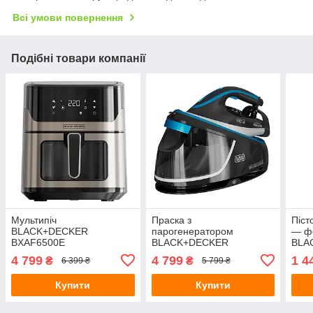
Всі умови повернення
Подібні товари компанії
Мультипіч
Праска з
Піст
BLACK+DECKER
парогенератором
— ф
BXAF6500E
BLACK+DECKER
BLA
BXSS2401E
4 799
4 799
1 4
₴
₴
6 399 ₴
5 799 ₴
Купити
Купити