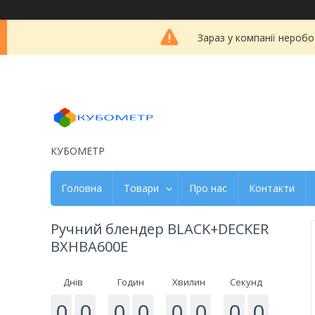
Зараз у компанії неробо
КУБОМЕТР
Головна
Товари
Про нас
Контакти
Ручний блендер BLACK+DECKER
BXHBA600E
Днів
Годин
Хвилин
Секунд
0
0
0
0
0
0
0
0