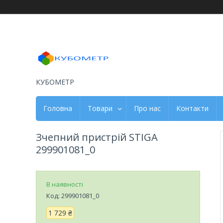
КУБОМЕТР
Головна
Товари
Про нас
Контакти
Зчепний пристрій STIGA
299901081_0
В наявності
Код:
299901081_0
1 729 ₴