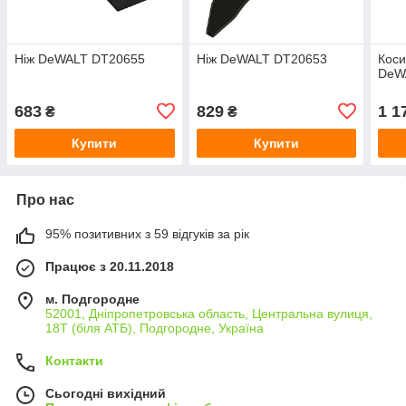
Ніж DeWALT DT20655
Ніж DeWALT DT20653
Коси
DeW
683
829
1 1
₴
₴
Купити
Купити
Про нас
95% позитивних з 59 відгуків за рік
Працює з 20.11.2018
м. Подгородне
52001, Дніпропетровська область, Центральна вулиця,
18Т (біля АТБ), Подгородне, Україна
Контакти
Сьогодні вихідний