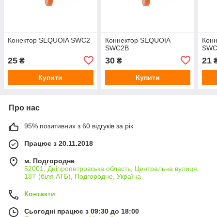
Конектор SEQUOIA SWC2
Коннектор SEQUOIA
Кон
SWC2B
SWC
25
30
21
₴
₴
Купити
Купити
Про нас
95% позитивних з 60 відгуків за рік
Працює з 20.11.2018
м. Подгородне
52001, Дніпропетровська область, Центральна вулиця,
18Т (біля АТБ), Подгородне, Україна
Контакти
Сьогодні працює з 09:30 до 18:00