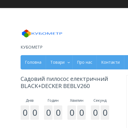
КУБОМЕТР
Головна
Товари
Про нас
Контакти
Садовий пилосос електричний
BLACK+DECKER BEBLV260
Днів
Годин
Хвилин
Секунд
0
0
0
0
0
0
0
0