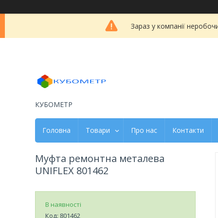
Зараз у компанії неробоч
КУБОМЕТР
Головна
Товари
Про нас
Контакти
Муфта ремонтна металева
UNIFLEX 801462
В наявності
Код:
801462