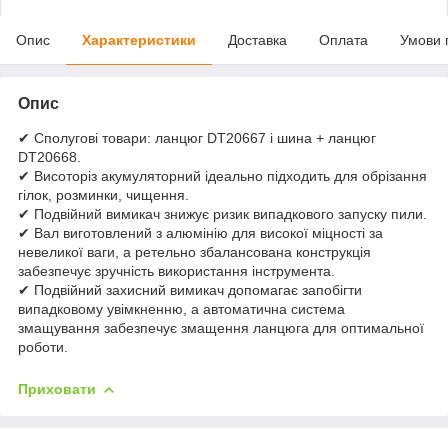
Опис
Характеристики
Доставка
Оплата
Умови 
Опис
✔ Сполугові товари: ланцюг DT20667 і шина + ланцюг
DT20668.
✔ Висоторіз акумуляторний ідеально підходить для обрізання
гілок, розминки, чищення.
✔ Подвійний вимикач знижує ризик випадкового запуску пили.
✔ Вал виготовлений з алюмінію для високої міцності за
невеликої ваги, а ретельно збалансована конструкція
забезпечує зручність використання інструмента.
✔ Подвійний захисний вимикач допомагає запобігти
випадковому увімкненню, а автоматична система
змащування забезпечує змащення ланцюга для оптимальної
роботи.
Приховати