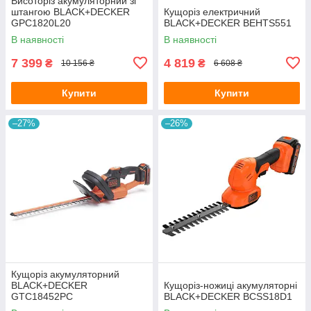
Висоторіз акумуляторний зі
штангою BLACK+DECKER
Кущоріз електричний
GPC1820L20
BLACK+DECKER BEHTS551
В наявності
В наявності
7 399
4 819
₴
₴
10 156 ₴
6 608 ₴
Купити
Купити
–27%
–26%
Кущоріз акумуляторний
BLACK+DECKER
Кущоріз-ножиці акумуляторні
GTC18452PC
BLACK+DECKER BCSS18D1