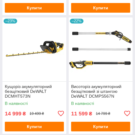
Купити
Купити
–23%
–22%
Кущоріз акумуляторний
Висоторіз акумуляторний
безщітковий DeWALT
безщітковий зі штангою
DCMHT573N
DeWALT DCMPS567N
В наявності
В наявності
14 999
11 599
₴
₴
19 499 ₴
14 799 ₴
Купити
Купити