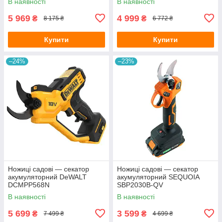
В наявності
В наявності
5 969
4 999
₴
₴
8 175 ₴
6 772 ₴
Купити
Купити
–24%
–23%
Ножиці садові — секатор
Ножиці садові — секатор
акумуляторний DeWALT
акумуляторний SEQUOIA
DCMPP568N
SBP2030B-QV
В наявності
В наявності
5 699
3 599
₴
₴
7 499 ₴
4 699 ₴