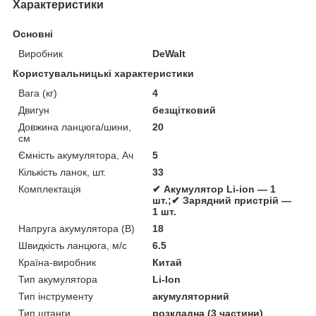
Характеристики
Основні
Виробник
DeWalt
Користувальницькі характеристики
Вага (кг)
4
Двигун
безщітковий
Довжина ланцюга/шини,
20
см
Ємність акумулятора, Ач
5
Кількість ланок, шт.
33
Комплектація
✔ Акумулятор Li-ion — 1
шт.;✔ Зарядний пристрій —
1 шт.
Напруга акумулятора (В)
18
Швидкість ланцюга, м/с
6.5
Країна-виробник
Китай
Тип акумулятора
Li-Ion
Тип інструменту
акумуляторний
Тип штанги
розкладна (3 частини)