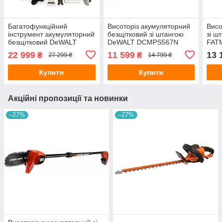
Багатофункційний
Висоторіз акумуляторний
Висо
інструмент акумуляторний
безщітковий зі штангою
зі ш
безщітковий DeWALT
DeWALT DCMPS567N
FAT
DCS356P2
22 999
11 599
13 
₴
₴
27 299 ₴
14 799 ₴
Купити
Купити
Акційні пропозиції та новинки
–27%
–27%