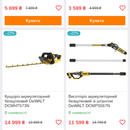
5 699
3 599
₴
₴
7 499 ₴
4 699 ₴
Купити
Купити
–23%
–22%
Кущоріз акумуляторний
Висоторіз акумуляторний
безщітковий DeWALT
безщітковий зі штангою
DCMHT573N
DeWALT DCMPS567N
В наявності
В наявності
14 999
11 599
₴
₴
19 499 ₴
14 799 ₴