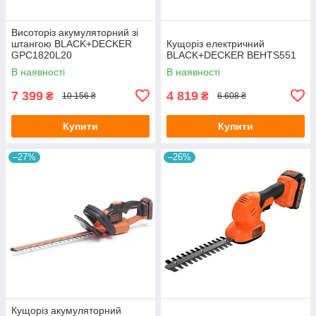
Висоторіз акумуляторний зі
штангою BLACK+DECKER
Кущоріз електричний
GPC1820L20
BLACK+DECKER BEHTS551
В наявності
В наявності
7 399
4 819
₴
₴
10 156 ₴
6 608 ₴
Купити
Купити
–27%
–26%
Кущоріз акумуляторний