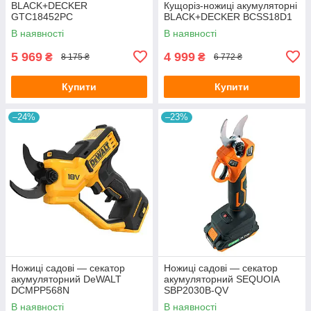
BLACK+DECKER
Кущоріз-ножиці акумуляторні
GTC18452PC
BLACK+DECKER BCSS18D1
В наявності
В наявності
5 969
4 999
₴
₴
8 175 ₴
6 772 ₴
Купити
Купити
–24%
–23%
Ножиці садові — секатор
Ножиці садові — секатор
акумуляторний DeWALT
акумуляторний SEQUOIA
DCMPP568N
SBP2030B-QV
В наявності
В наявності