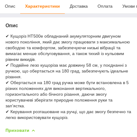
Опис
Характеристики
Доставка
Оплата
Умови 
Опис
✔ Кущоріз HT500e обладнаний акумуляторним двигуном
нового покоління, який дає змогу працювати з максимальною
свободою та комфортом, забезпечуючи низькі вібрації та
вимагає менше обслуговування, а також тихий із нульовим
рівнем викидів.
✔ Подвійне лезо кущоріза має довжину 58 см, у поєднанні з
ручкою, що обертається на 180 град, забезпечують ідеальне
різання.
✔ Обертається на 180 град ручка може бути встановлена в 5
різних положеннях для виконання вертикального,
горизонтального або бічного різання, даючи змогу
користувачеві зберігати природне положення руки та
зап'ястка.
✔ Керування розташоване на ручці, що дає змогу безпечно та
легко використовувати кущоріз.
Приховати