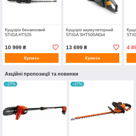
Кущоріз бензиновий
Кущоріз акумуляторний
Кущо
STIGA HT525
STIGA SHT500AEkit
STI
10 999
13 699
4 8
₴
₴
Купити
Купити
Акційні пропозиції та новинки
–27%
–27%