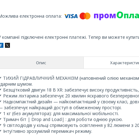
У компанії підключені електронні платежі. Тепер ви можете купит
Опис
Характеристи
✔ ТИХИЙ ГІДРАВЛИЧНИЙ МЕХАНІЗМ (наповнений олією механізм) 
ударним шумом.
✔ Безщітковий двигун 18 В XR: забезпечує високу продуктивність,
✔ Режим ліхтарика забезпечує 20 хвилин яскравого безперервног
✔ Надкомпактний дизайн — найкомпактніший у своєму класі, довж
— забезпечує найкращий доступ в обмеженому просторі.
✔ 1 кг (без акумулятора): для максимальної мобільності.
✔ Тримач біт | Drop and Load| : для роботи однією рукою.
✔ 9 світлодіодів у кільці спрямовують освітлення у 82 люмени з 
✔ Інтуїтивно зрозумілий перемикач режиму.