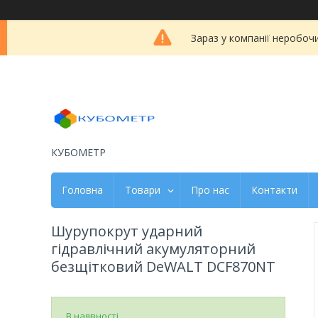
Зараз у компанії неробоч
КУБОМЕТР
Головна
Товари
Про нас
Контакти
Шурупокрут ударний
гідравлічний акумуляторний
безщітковий DeWALT DCF870NT
В наявності