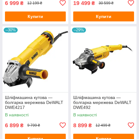
6 999
19 499
₴
₴
12 199 ₴
30 599 ₴
Купити
Купити
–30%
–29%
Шліфмашина кутова —
Шліфмашина кутова —
болгарка мережева DeWALT
болгарка мережева DeWALT
DWE4217
DWE492
В наявності
В наявності
6 899
8 899
₴
₴
9 799 ₴
12 499 ₴
Купити
Купити