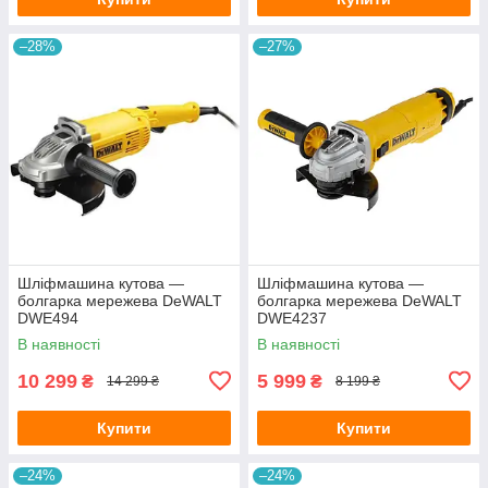
–28%
–27%
Шліфмашина кутова —
Шліфмашина кутова —
болгарка мережева DeWALT
болгарка мережева DeWALT
DWE494
DWE4237
В наявності
В наявності
10 299
5 999
₴
₴
14 299 ₴
8 199 ₴
Купити
Купити
–24%
–24%