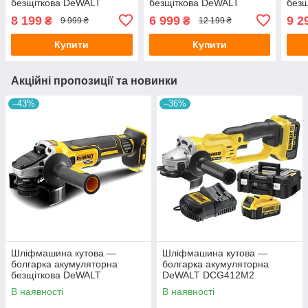
безщіткова DeWALT
безщіткова DeWALT
без
DCG407N
DCG405N
DCG
8 199
6 999
9 2
₴
₴
9 999 ₴
12 199 ₴
Купити
Купити
Акційні пропозиції та новинки
–43%
–36%
Шліфмашина кутова —
Шліфмашина кутова —
болгарка акумуляторна
болгарка акумуляторна
безщіткова DeWALT
DeWALT DCG412M2
DCG405N
В наявності
В наявності