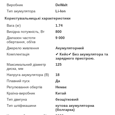
Виробник
DeWalt
Тип акумулятора
Li-Ion
Користувальницькі характеристики
Вага (кг)
1.74
Вихідна потужність, Вт
800
Діапазон частоти
9 000
обертання, об/хв
Джерело живлення
Акумуляторний
Комплектація
✔ Кейс✔ Без акумулятора та
зарядного пристрою.
Максимальний діаметр
125
диска, мм
Напруга акумулятора (В)
18
Плавний пуск
Да
Регулювання обертів
Немає
Країна-виробник
Китай
Тип двигуна
безщітковий
Тип шліфмашини
кутова акумуляторна
(болгарка)