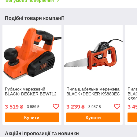
Всі умови повернення
Подібні товари компанії
Рубанок мережевий
Пила шабельна мережева
Пила
BLACK+DECKER BEW712
BLACK+DECKER KS880EC
BLA
KS9
3 519
3 239
3 4
₴
₴
3 986 ₴
3 987 ₴
Купити
Купити
Акційні пропозиції та новинки