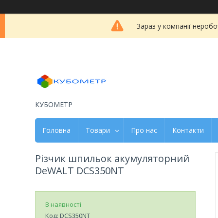
Зараз у компанії неробо
КУБОМЕТР
Головна
Товари
Про нас
Контакти
Різчик шпильок акумуляторний
DeWALT DCS350NT
В наявності
Код:
DCS350NT