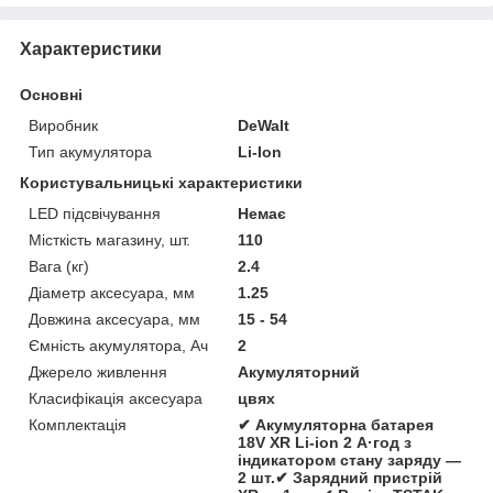
Характеристики
Основні
Виробник
DeWalt
Тип акумулятора
Li-Ion
Користувальницькі характеристики
LED підсвічування
Немає
Місткість магазину, шт.
110
Вага (кг)
2.4
Діаметр аксесуара, мм
1.25
Довжина аксесуара, мм
15 - 54
Ємність акумулятора, Ач
2
Джерело живлення
Акумуляторний
Класифікація аксесуара
цвях
Комплектація
✔ Акумуляторна батарея
18V XR Li-ion 2 А·год з
індикатором стану заряду —
2 шт.✔ Зарядний пристрій