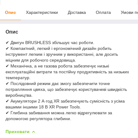
Опис
Характеристики
Доставка
Оплата
Умови п
Опис
✔ Двигун BRUSHLESS збільшує час роботи.
✔ Компактний, легкий і ергономічний дизайн робить
інструмент легким і зручним у використанні, але досить
міцним для робочого середовища.
✔ Механічна, а не газова робота забезпечує низькі
експлуатаційні витрати та постійну продуктивність за низьких
температур.
✔ Послідовний режим дає змогу забезпечити точне
потрапляння цвяха, що забезпечує користувачеві швидкість
виробництва.
✔ Акумулятори 2 А·год XR забезпечують сумісність з усіма
вашими іншими 18 В XR Power Tools.
✔ Глибина забивання можна легко відрегулювати за
допомогою регулятора глибини.
Приховати