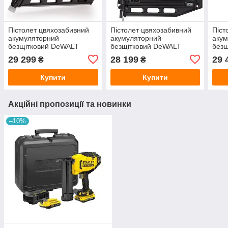
Пістолет цвяхозабивний
Пістолет цвяхозабивний
Піст
акумуляторний
акумуляторний
аку
безщітковий DeWALT
безщітковий DeWALT
без
DCN692N
DCN662N
DCN
29 299
28 199
29 
₴
₴
Купити
Купити
Акційні пропозиції та новинки
–10%