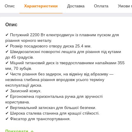
Опис
Характеристики
Доставка
Оплата
Умови 
Опис
✔ Потужний 2200 Вт електродвигун із плавним пуском для
різання чорного металу.
✔ Розмір посадкового отвору диска 25.4 мм.
✔ Швидкозатискні поворотні лещата для різання під кутами
до 45 градусів.
✔ Міцний титановий диск із твердосплавними напайками 355
мм, 70 зубців.
✔ Чисте різання без задирок, на відміну від абразиву —
незмінна глибина різання впродовж усього терміну
експлуатації диска.
✔ Захисний кожух.
✔ Ергономічна горизонтальна ручка для зручності
користувача.
✔ Вертикальний затискач для більшої безпеки.
✔ Широка сталева станина для кращої стійкості.
✔ Фіксатор для транспортування.
Приховати