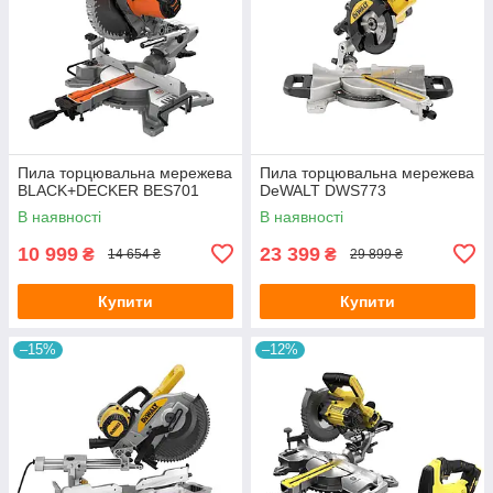
Пила торцювальна мережева
Пила торцювальна мережева
BLACK+DECKER BES701
DeWALT DWS773
В наявності
В наявності
10 999
23 399
₴
₴
14 654 ₴
29 899 ₴
Купити
Купити
–15%
–12%