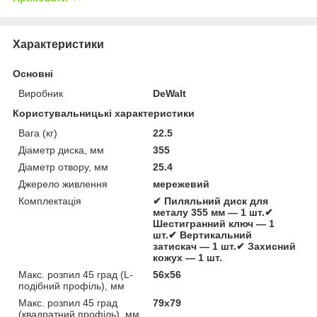
Характеристики
Основні
Виробник
DeWalt
Користувальницькі характеристики
Вага (кг)
22.5
Діаметр диска, мм
355
Діаметр отвору, мм
25.4
Джерело живлення
мережевий
Комплектація
✔ Пиляльний диск для
металу 355 мм — 1 шт.✔
Шестигранний ключ — 1
шт.✔ Вертикальний
затискач — 1 шт.✔ Захисний
кожух — 1 шт.
Макс. розпил 45 град (L-
56х56
подібний профіль), мм
Макс. розпил 45 град
79х79
(квадратний профіль), мм