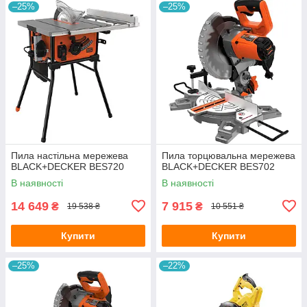
–25%
–25%
Пила настільна мережева
Пила торцювальна мережева
BLACK+DECKER BES720
BLACK+DECKER BES702
В наявності
В наявності
14 649
7 915
₴
₴
19 538 ₴
10 551 ₴
Купити
Купити
–25%
–22%