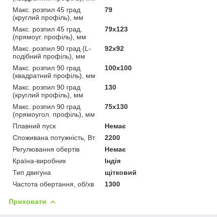
Макс. розпил 45 град
79
(круглий профіль), мм
Макс. розпил 45 град.
79х123
(прямоуг. профіль), мм
Макс. розпил 90 град (L-
92х92
подібний профіль), мм
Макс. розпил 90 град
100х100
(квадратний профіль), мм
Макс. розпил 90 град
130
(круглий профіль), мм
Макс. розпил 90 град
75х130
(прямоугол. профіль), мм
Плавний пуск
Немає
Споживана потужність, Вт
2200
Регулювання обертів
Немає
Країна-виробник
Індія
Тип двигуна
щітковий
Частота обертання, об/хв
1300
Приховати