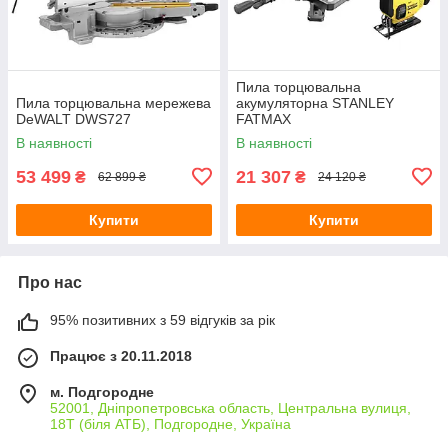
Пила торцювальна
Пила торцювальна мережева
акумуляторна STANLEY
DeWALT DWS727
FATMAX
SFMCS701M1+SFMCS600B
В наявності
В наявності
53 499
21 307
₴
₴
62 899 ₴
24 120 ₴
Купити
Купити
Про нас
95% позитивних з 59 відгуків за рік
Працює з 20.11.2018
м. Подгородне
52001, Дніпропетровська область, Центральна вулиця,
18Т (біля АТБ), Подгородне, Україна