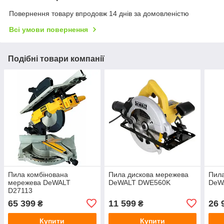
Повернення товару впродовж 14 днів за домовленістю
Всі умови повернення
Подібні товари компанії
Пила комбінована
Пила дискова мережева
Пила
мережева DeWALT
DeWALT DWE560K
DeW
D27113
65 399
11 599
26 
₴
₴
Купити
Купити