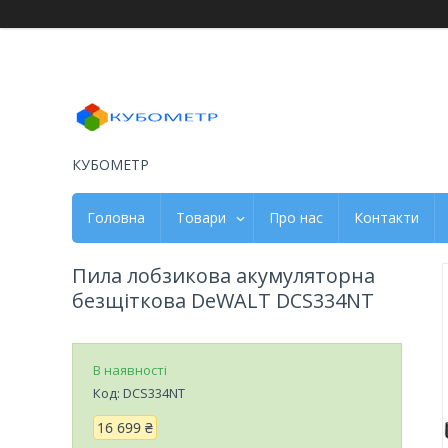
КУБОМЕТР
Головна
Товари
Про нас
Контакти
Пила лобзикова акумуляторна
безщіткова DeWALT DCS334NT
В наявності
Код:
DCS334NT
16 699 ₴