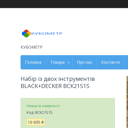
КУБОМЕТР
Головна
Товари
Про нас
Контакти
Набір із двох інструментів
BLACK+DECKER BCK21S1S
Немає в наявності
Код:
BCK21S1S
10 695 ₴