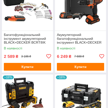
Багатофункціональний
Акумуляторний
інструмент акумуляторний
багатофункціональний
BLACK+DECKER BCRT8IK
інструмент BLACK+DECKER
MT218KB
В наявності
В наявності
2 589
6 249
₴
₴
3 186 ₴
7 688 ₴
Купити
Купити
–16%
–16%