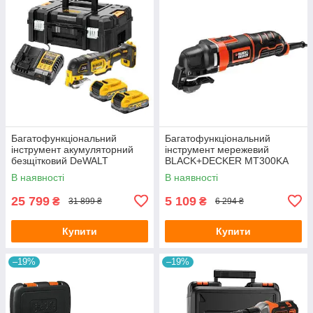
Багатофункціональний
Багатофункціональний
інструмент акумуляторний
інструмент мережевий
безщітковий DeWALT
BLACK+DECKER MT300KA
DCS356S2T
В наявності
В наявності
25 799
5 109
₴
₴
31 899 ₴
6 294 ₴
Купити
Купити
–19%
–19%