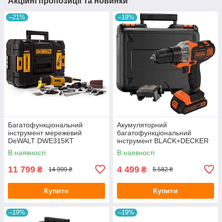
Акційні пропозиції та новинки
–21%
–19%
Багатофункціональний
Акумуляторний
інструмент мережевий
багатофункціональний
DeWALT DWE315KT
інструмент BLACK+DECKER
MT218K
В наявності
В наявності
11 799
4 499
₴
₴
14 999 ₴
5 582 ₴
Купити
Купити
–19%
–19%