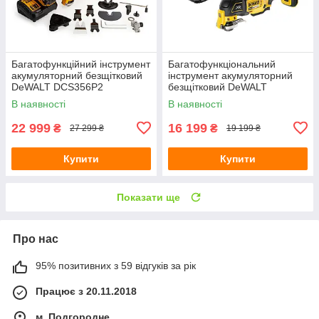
Багатофункційний інструмент
Багатофункціональний
акумуляторний безщітковий
інструмент акумуляторний
DeWALT DCS356P2
безщітковий DeWALT
DCS356E1T
В наявності
В наявності
22 999
16 199
₴
₴
27 299 ₴
19 199 ₴
Купити
Купити
Показати ще
Про нас
95% позитивних з 59 відгуків за рік
Працює з 20.11.2018
м. Подгородне