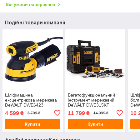
Всі умови повернення
Подібні товари компанії
Шліфмашина
Багатофункціональний
Шлі
ексцентрикова мережева
інструмент мережевий
болг
DeWALT DWE6423
DeWALT DWE315KT
DeW
4 599
11 799
10 
₴
₴
6 799 ₴
14 999 ₴
Купити
Купити