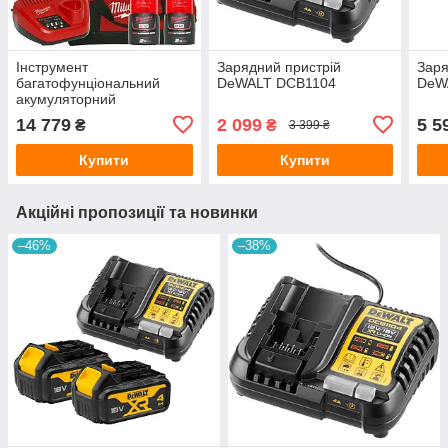
Інструмент
Зарядний пристрій
Заря
багатофунціональний
DeWALT DCB1104
DeW
акумуляторний
MILWAUKEE, C12 MT-
14 779
2 099
5 5
₴
₴
3 399 ₴
202B (зарядний пристрій
С12 С, 2 акумулятори М12
Купити
Купити
В2 2Ач, ключ, по
Акційні пропозиції та новинки
–46%
–38%