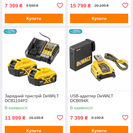
7 399
15 799
₴
₴
9 599 ₴
20 199 ₴
Купити
Купити
–22%
–20%
Зарядний пристрій DeWALT
USB-адаптер DeWALT
DCB1104P2
DCB094K
В наявності
В наявності
11 899
7 399
₴
₴
15 199 ₴
9 199 ₴
Купити
Купити