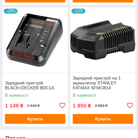
–19%
–11%
Зарядний пристрій на 1
Зарядний пристрій
акумулятор STANLEY
BLACK+DECKER BDC1A
FATMAX SFMCB14
В наявності
В наявності
1 149
1 850
₴
₴
1 416 ₴
2 082 ₴
Купити
Купити