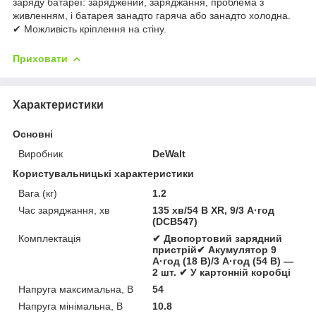
заряду батареї: заряджений, заряджання, проблема з
живленням, і батарея занадто гаряча або занадто холодна.
✔ Можливість кріплення на стіну.
Приховати
Характеристики
Основні
Виробник
DeWalt
Користувальницькі характеристики
Вага (кг)
1.2
Час заряджання, хв
135 хв/54 В XR, 9/3 А·год
(DCB547)
Комплектація
✔ Двопортовий зарядний
пристрій✔ Акумулятор 9
А·год (18 В)/3 А·год (54 В) —
2 шт. ✔ У картонній коробці
Напруга максимальна, В
54
Напруга мінімальна, В
10.8