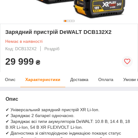
Зарядний пристрій DeWALT DCB132X2
Немає в наявності
Код: DCB132X2
Роздріб
29 999
₴
Опис
Характеристики
Доставка
Оплата
Умови 
Опис
✔ Універсальний зарядний пристрій XR Li-Ion.
✔ Заряджає 2 батареї одночасно.
✔ Заряджає всі типи акумуляторів DeWALT: 10.8 В, 14.4 В, 18
В XR Li-Ion, 54 В XR FLEXVOLT Li-Ion.
✔ Діагностика зі світлодіодною індикацією показує статус