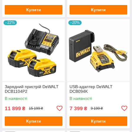
Купити
Купити
–22%
–20%
Зарядний пристрій DeWALT
USB-адаптер DeWALT
DCB1104P2
DCB094K
В наявності
В наявності
11 899
7 399
₴
₴
15 199 ₴
9 199 ₴
Купити
Купити