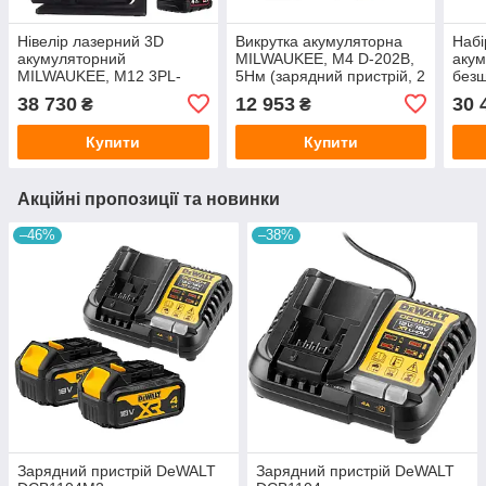
Нівелір лазерний 3D
Викрутка акумуляторна
Набі
акумуляторний
MILWAUKEE, M4 D-202B,
акум
MILWAUKEE, M12 3PL-
5Нм (зарядний пристрій, 2
безщ
401C (360 градусів,
акумулятори М4 2Аг,
M12
38 730
12 953
30 
₴
₴
зелений промінь)
картонне пакування)
(зар
(зарядний пристрій С12 С,
х М1
Купити
Купити
1 акумулятор
Акційні пропозиції та новинки
–46%
–38%
Зарядний пристрій DeWALT
Зарядний пристрій DeWALT