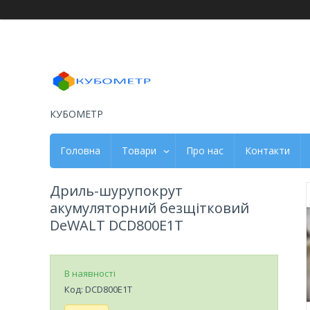
КУБОМЕТР
Головна
Товари
Про нас
Контакти
Дриль-шурупокрут
акумуляторний безщітковий
DeWALT DCD800E1T
В наявності
Код:
DCD800E1T