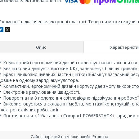
У компанії підключені електронні платежі. Тепер ви можете купит
Опис
Характеристи
✔ Компактний і ергономічний дизайн полегшує навантаження під 
✔ Безщітковий двигун із високим ККД забезпечує більшу тривалі
✔ Брак швидкозношуваних частин (щітки) збільшує загальний ресу
довше на одному заряді акумулятора.
✔ Компактний, ергономічний дизайн корпусу дає змогу використ
✔ Електронне регулювання швидкості.
✔ Поворотна на 3 положення світлодіодне підсвічування робочої
✔ Використовується в складанні меблів, монтажі конструкцій, оп
електротехнічних роботах ін.
✔ Постачається з 1 батареєю Compact POWERSTACK і зарядним п
Prom.ua
Сайт створений на маркетплейсі