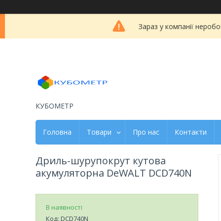
Зараз у компанії неробо
КУБОМЕТР
Головна
Товари
Про нас
Контакти
Дриль-шурупокрут кутова
акумуляторна DeWALT DCD740N
В наявності
Код:
DCD740N