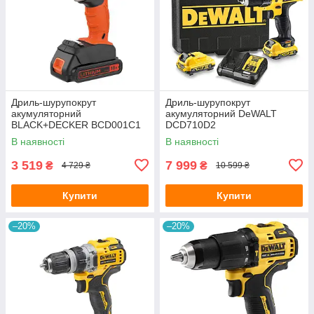
Дриль-шурупокрут
Дриль-шурупокрут
акумуляторний
акумуляторний DeWALT
BLACK+DECKER BCD001C1
DCD710D2
В наявності
В наявності
3 519
7 999
₴
₴
4 729 ₴
10 599 ₴
Купити
Купити
–20%
–20%