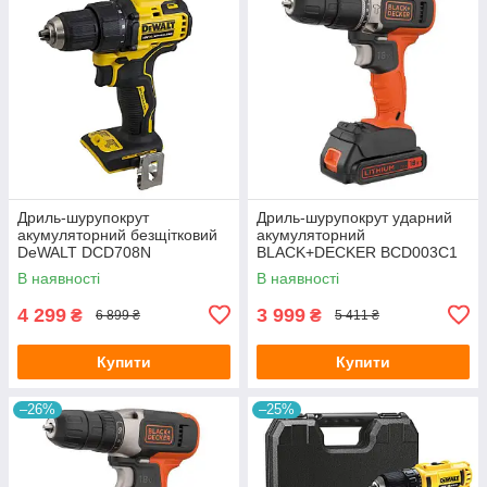
Дриль-шурупокрут
Дриль-шурупокрут ударний
акумуляторний безщітковий
акумуляторний
DeWALT DCD708N
BLACK+DECKER BCD003C1
В наявності
В наявності
4 299
3 999
₴
₴
6 899 ₴
5 411 ₴
Купити
Купити
–26%
–25%