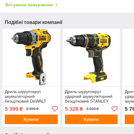
Всі умови повернення
Подібні товари компанії
Дриль-шурупокрут
Дриль-шурупокрут
Дрил
акумуляторний
ударний акумуляторний
удар
безщітковий DeWALT
безщітковий STANLEY
аку
DCD701N
FATMAX SFMCD721B
BLA
5 399
5 328
5 7
₴
₴
6 399 ₴
5 920 ₴
Купити
Купити