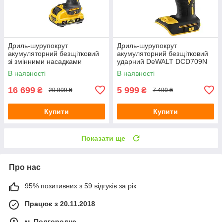
Дриль-шурупокрут
Дриль-шурупокрут
акумуляторний безщітковий
акумуляторний безщітковий
зі змінними насадками
ударний DeWALT DCD709N
DeWALT DCD703L2T
В наявності
В наявності
16 699
5 999
₴
₴
20 899 ₴
7 499 ₴
Купити
Купити
Показати ще
Про нас
95% позитивних з 59 відгуків за рік
Працює з 20.11.2018
м. Подгородне