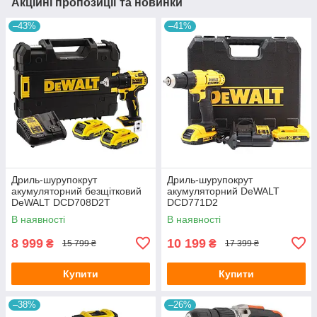
Акційні пропозиції та новинки
–43%
–41%
Дриль-шурупокрут
Дриль-шурупокрут
акумуляторний безщітковий
акумуляторний DeWALT
DeWALT DCD708D2T
DCD771D2
В наявності
В наявності
8 999
10 199
₴
₴
15 799 ₴
17 399 ₴
Купити
Купити
–38%
–26%