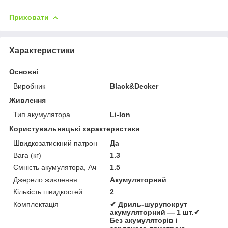
Приховати
Характеристики
Основні
Виробник
Black&Decker
Живлення
Тип акумулятора
Li-Ion
Користувальницькі характеристики
Швидкозатискний патрон
Да
Вага (кг)
1.3
Ємність акумулятора, Ач
1.5
Джерело живлення
Акумуляторний
Кількість швидкостей
2
Комплектація
✔ Дриль-шурупокрут
акумуляторний — 1 шт.✔
Без акумуляторів і