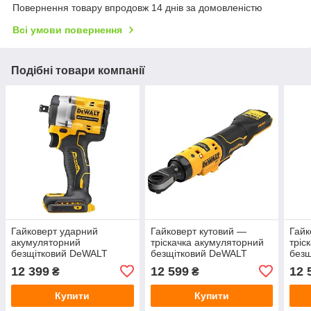
Повернення товару впродовж 14 днів за домовленістю
Всі умови повернення
Подібні товари компанії
Гайковерт ударний
Гайковерт кутовий —
Гайк
акумуляторний
тріскачка акумуляторний
тріс
безщітковий DeWALT
безщітковий DeWALT
без
DCF921N
DCF503N
DCF
12 399
12 599
12 
₴
₴
Купити
Купити