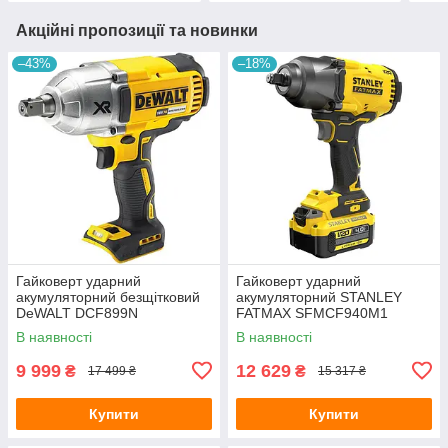
Акційні пропозиції та новинки
–43%
–18%
Гайковерт ударний
Гайковерт ударний
акумуляторний безщітковий
акумуляторний STANLEY
DeWALT DCF899N
FATMAX SFMCF940M1
В наявності
В наявності
9 999
12 629
₴
₴
17 499 ₴
15 317 ₴
Купити
Купити