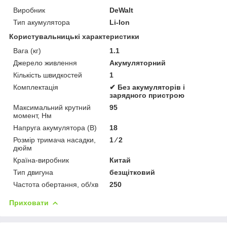
Виробник
DeWalt
Тип акумулятора
Li-Ion
Користувальницькі характеристики
Вага (кг)
1.1
Джерело живлення
Акумуляторний
Кількість швидкостей
1
Комплектація
✔ Без акумуляторів і
зарядного пристрою
Максимальний крутний
95
момент, Нм
Напруга акумулятора (В)
18
Розмір тримача насадки,
1 ⁄ 2
дюйм
Країна-виробник
Китай
Тип двигуна
безщітковий
Частота обертання, об/хв
250
Приховати