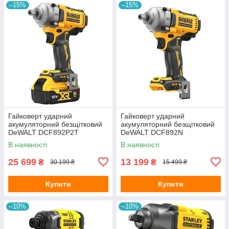
–15%
–15%
Гайковерт ударний
Гайковерт ударний
акумуляторний безщітковий
акумуляторний безщітковий
DeWALT DCF892P2T
DeWALT DCF892N
В наявності
В наявності
25 699
13 199
₴
₴
30 199 ₴
15 499 ₴
Купити
Купити
–10%
–10%