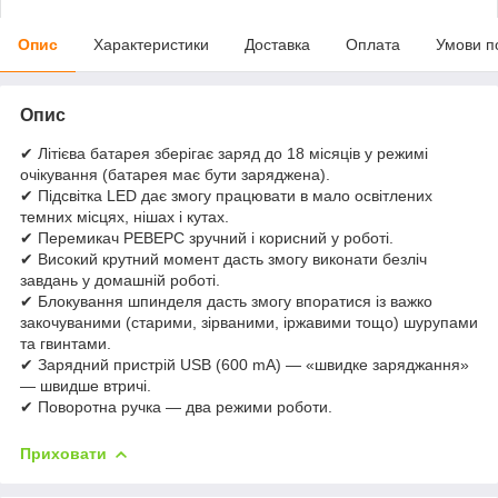
Опис
Характеристики
Доставка
Оплата
Умови п
Опис
✔ Літієва батарея зберігає заряд до 18 місяців у режимі
очікування (батарея має бути заряджена).
✔ Підсвітка LED дає змогу працювати в мало освітлених
темних місцях, нішах і кутах.
✔ Перемикач РЕВЕРС зручний і корисний у роботі.
✔ Високий крутний момент дасть змогу виконати безліч
завдань у домашній роботі.
✔ Блокування шпинделя дасть змогу впоратися із важко
закочуваними (старими, зірваними, іржавими тощо) шурупами
та гвинтами.
✔ Зарядний пристрій USB (600 mA) — «швидке заряджання»
— швидше втричі.
✔ Поворотна ручка — два режими роботи.
Приховати