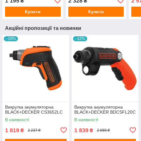
1 195
2 328
2 5
₴
₴
Купити
Купити
Акційні пропозиції та новинки
–19%
–12%
Викрутка акумуляторна
Викрутка акумуляторна
BLACK+DECKER CS3652LC
BLACK+DECKER BDCSFL20C
В наявності
В наявності
1 819
1 839
₴
₴
2 237 ₴
2 080 ₴