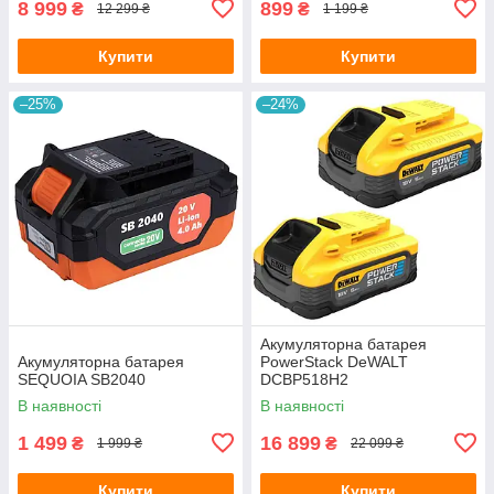
8 999
899
₴
₴
12 299 ₴
1 199 ₴
Купити
Купити
–25%
–24%
Акумуляторна батарея
Акумуляторна батарея
PowerStack DeWALT
SEQUOIA SB2040
DCBP518H2
В наявності
В наявності
1 499
16 899
₴
₴
1 999 ₴
22 099 ₴
Купити
Купити