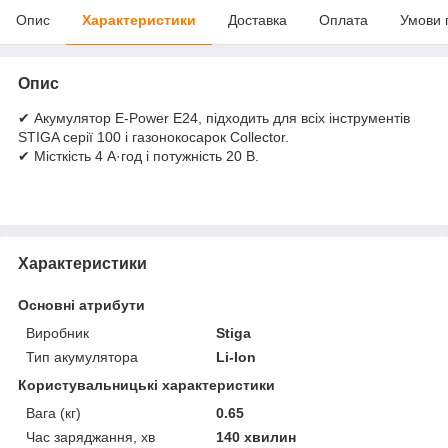
Опис
Характеристики
Доставка
Оплата
Умови 
Опис
✔ Акумулятор E-Power E24, підходить для всіх інструментів
STIGA серії 100 і газонокосарок Collector.
✔ Місткість 4 А·год і потужність 20 В.
Характеристики
Основні атрибути
Виробник
Stiga
Тип акумулятора
Li-Ion
Користувальницькі характеристики
Вага (кг)
0.65
Час заряджання, хв
140 хвилин