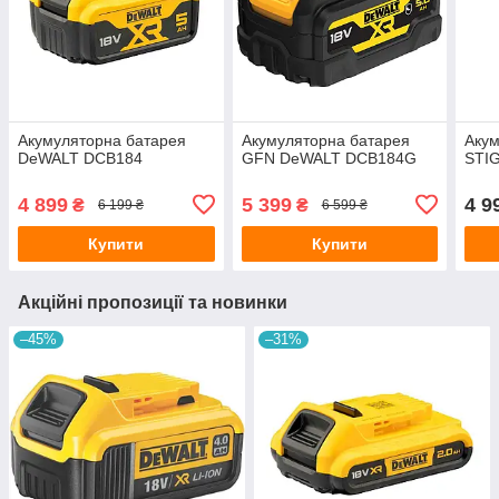
Акумуляторна батарея
Акумуляторна батарея
Акум
DeWALT DCB184
GFN DeWALT DCB184G
STI
4 899
5 399
4 9
₴
₴
6 199 ₴
6 599 ₴
Купити
Купити
Акційні пропозиції та новинки
–45%
–31%