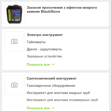
Термогігрометри (RH)
Захисне просочення з ефектом мокрого
Вологоміри деревини
каменю BlackStone
Вологоміри
Дощоміри
NPK, елементний склад ґрунту
Электро инструмент
Температура ґрунту
Гайковерты
Вологість ґрунту
Дрели - шуруповерты
Люмінометр
Зарядные устройства
Мікроскопи
Наборы электроинструментов
Показати все
Мутноміри (каламутноміри)
Пилы
Фотоколориметри
Пистолеты гвоздозабивные и скобозабивные
Сантехнический инструмент
Хлорометри
Пылесосы
Газосварочное оборудование
Індикаторний папір, тести для експрес-аналізу
Шлифмашины
Инструмент для монтажа медных труб
Рефрактометри
Шуруповерты
Инструмент для монтажа полимерных труб
Тестери електричного обладнання
Инструмент для монтажа стальных труб
Показати все