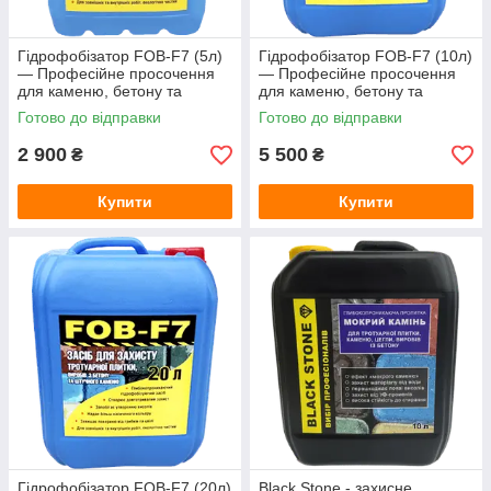
Гідрофобізатор FOB-F7 (5л)
Гідрофобізатор FOB-F7 (10л)
— Професійне просочення
— Професійне просочення
для каменю, бетону та
для каменю, бетону та
тротуарної плитки (захист від
тротуарної плитки (захист від
Готово до відправки
Готово до відправки
висолів)
висолів)
2 900
5 500
₴
₴
Купити
Купити
Гідрофобізатор FOB-F7 (20л)
Black Stone - захисне