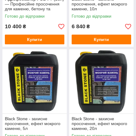
— Професійне просочення
просочення, ефект мокрого
для каменю, бетону та
каменю, 10л
тротуарної плитки (захист від
Готово до відправки
Готово до відправки
висолів)
10 400
6 840
₴
₴
Купити
Купити
Black Stone - захисне
Black Stone - захисне
просочення, ефект мокрого
просочення, ефект мокрого
каменю, 5л
каменю, 20л
Готово до відправки
Готово до відправки