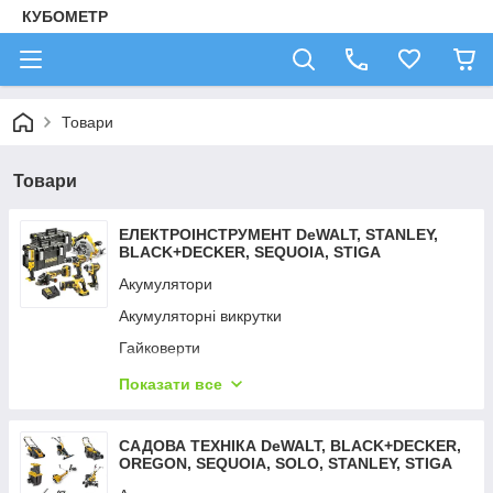
КУБОМЕТР
Товари
Товари
ЕЛЕКТРОІНСТРУМЕНТ DeWALT, STANLEY,
BLACK+DECKER, SEQUOIA, STIGA
Акумулятори
Акумуляторні викрутки
Гайковерти
Дрилі — шурупокрути
Показати все
Детектори неоднорідностей
Детектори тепла
САДОВА ТЕХНІКА DeWALT, BLACK+DECKER,
OREGON, SEQUOIA, SOLO, STANLEY, STIGA
Зарядні пристрої