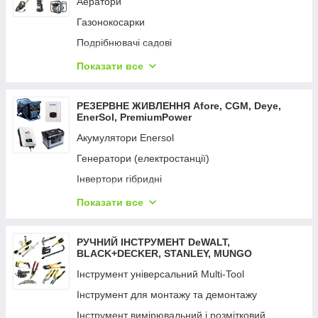
Аератори
Вимірювальні інструменти
Газонокосарки
Фарбопульти
Подрібнювачі садові
Відбійні молотки
Кущорізи та ножиці
Показати все
Мультифункційний інструмент
Коси та тримери
Набори електроінструментів
Мийки високого тиску
РЕЗЕРВНЕ ЖИВЛЕННЯ Aforе, CGM, Deye,
Перфоратори
EnerSol, PremiumPower
Мотопомпи
Пили
Акумулятори Enersol
Насоси поверхневі
Пістолети цвяхозабивні та скобозабивні
Генератори (електростанції)
Насоси заглибні
Пістолети гарячого повітря
Інвертори гібридні
Опрыскиватели
Пістолет для змащення й ущільнення
Портативний зарядний пристрій
Показати все
Обладнання для поливання UNIFLEX
Пістолети заклепувальні
Сонячна панель
Пили ланцюгові
Пістолети клейові
Сетевые удлинители
РУЧНИЙ ІНСТРУМЕНТ DeWALT,
Підмітальні машини
BLACK+DECKER, STANLEY, MUNGO
Підіймач вакуумний
Пилососи садові
Інструмент універсальний Multi-Tool
Пилососи
Райдери
Інструмент для монтажу та демонтажу
Радіоприймачі промислові
Розкидачі добрив
Інструмент вимірювальний і розмітковий