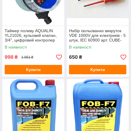
Зарядні станції
Метеостанції
Колориметри (вимірювачі кольору)
Товщиноміри
Таймер поливу AQUALIN
Набір ізольованих викруток
YL21026, кульовий клапан,
VDE 1000V для електриків - 5
Вимірювання відстані і розмірів
3/4", цифровий контролер
штук, IEC 60900 арт. CUBE-
Термологери
подачі води
1000/5
В наявності
В наявності
Аксесуари для кухні
998
650
₴
₴
1 051 ₴
Термогігрометри (RH)
Купити
Тестери електромагнітних полів (НЧ, ВЧ)
Купити
Курвіметри
Вологоміри зерна
Телеметрія, ендоскопи, бороскопи
Контроль вібрацій
Ручні принтери (маркіратори)
PH-електроди