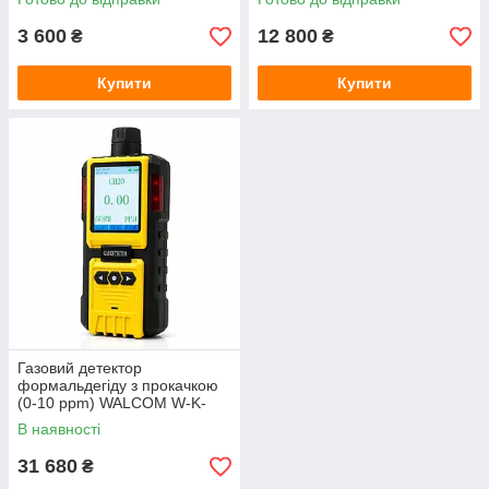
3 600
12 800
₴
₴
Купити
Купити
Газовий детектор
формальдегіду з прокачкою
(0-10 ppm) WALCOM W-K-
600 (CH2O)
В наявності
31 680
₴