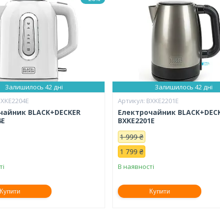
Залишилось 42 дні
Залишилось 42 дні
BXKE2204E
BXKE2201E
чайник BLACK+DECKER
Електрочайник BLACK+DEC
4E
BXKE2201E
1 999 ₴
1 799 ₴
ті
В наявності
Купити
Купити