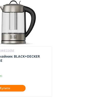
BXKE2205E
чайник BLACK+DECKER
5E
ті
Купити