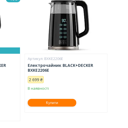
BXKE2206E
KER
Електрочайник BLACK+DECKER
BXKE2206E
2 699 ₴
В наявності
Купити